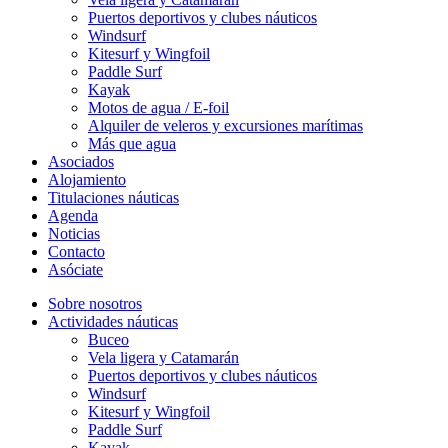
Puertos deportivos y clubes náuticos
Windsurf
Kitesurf y Wingfoil
Paddle Surf
Kayak
Motos de agua / E-foil
Alquiler de veleros y excursiones marítimas
Más que agua
Asociados
Alojamiento
Titulaciones náuticas
Agenda
Noticias
Contacto
Asóciate
Sobre nosotros
Actividades náuticas
Buceo
Vela ligera y Catamarán
Puertos deportivos y clubes náuticos
Windsurf
Kitesurf y Wingfoil
Paddle Surf
Kayak