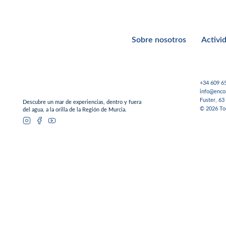
Cálida.
Sobre nosotros
Activi
He leído, entiendo y acepto la
política de privacidad
.
+34 609 6
info@enco
Fuster, 63
Descubre un mar de experiencias, dentro y fuera
© 2026 Tod
del agua, a la orilla de la Región de Murcia.