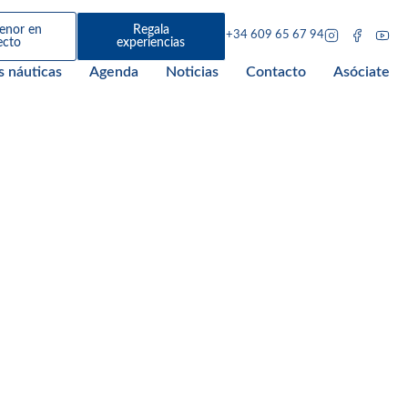
enor en
Regala
+34 609 65 67 94
ecto
experiencias
s náuticas
Agenda
Noticias
Contacto
Asóciate