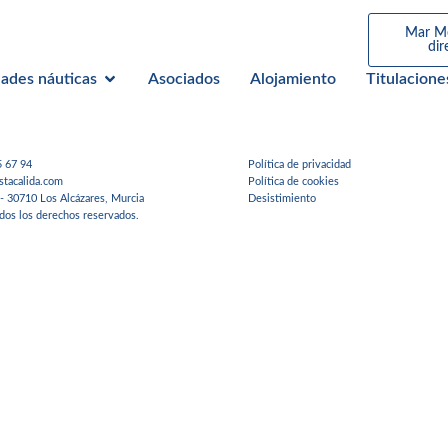
Mar M
dir
Enviar
dades náuticas
Asociados
Alojamiento
Titulacione
5 67 94
Política de privacidad
stacalida.com
Política de cookies
 - 30710 Los Alcázares, Murcia
Desistimiento
os los derechos reservados.