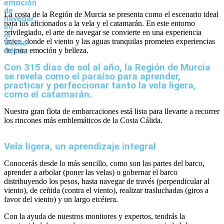
emoción
de
La costa de la Región de Murcia se presenta como el escenario ideal
navegar
para los aficionados a la vela y el catamarán. En este entorno
en
privilegiado, el arte de navegar se convierte en una experiencia
la
única, donde el viento y las aguas tranquilas prometen experiencias
Costa
de pura emoción y belleza.
Cálida
Con 315 días de sol al año, la Región de Murcia
se revela como el paraíso para aprender,
practicar y perfeccionar tanto la vela ligera,
como el catamarán.
Nuestra gran flota de embarcaciones está lista para llevarte a recorrer
los rincones más emblemáticos de la Costa Cálida.
Vela ligera, un aprendizaje integral
Conocerás desde lo más sencillo, como son las partes del barco,
aprender a arbolar (poner las velas) o gobernar el barco
distribuyendo los pesos, hasta navegar de través (perpendicular al
viento), de ceñida (contra el viento), realizar trasluchadas (giros a
favor del viento) y un largo etcétera.
Con la ayuda de nuestros monitores y expertos, tendrás la