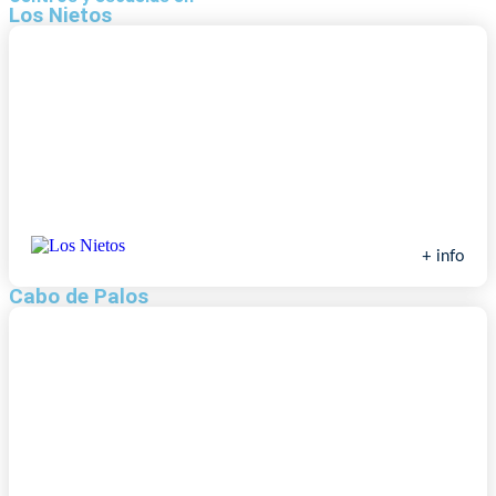
Los Nietos
Escuela de Vela Club Náutico los Nietos
+ info
Cabo de Palos
Actividades náuticas Dacar