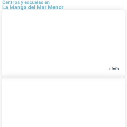
Centros y escuelas en
La Manga del Mar Menor
Mangasurf
+ info
Tato wind