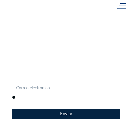
Únete a nosotros
Actividades, eventos, novedades… Descubre antes que
nadie todo lo que se mueve en Estación Náutica Costa
Cálida.
He leído, entiendo y acepto la
política de privacidad
.
Enviar