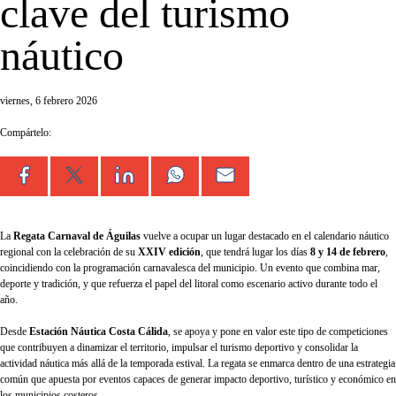
clave del turismo
náutico
viernes, 6 febrero 2026
Compártelo:
La
Regata Carnaval de Águilas
vuelve a ocupar un lugar destacado en el calendario náutico
regional con la celebración de su
XXIV edición
, que tendrá lugar los días
8 y 14 de febrero
,
coincidiendo con la programación carnavalesca del municipio. Un evento que combina mar,
deporte y tradición, y que refuerza el papel del litoral como escenario activo durante todo el
año.
Desde
Estación Náutica Costa Cálida
, se apoya y pone en valor este tipo de competiciones
que contribuyen a dinamizar el territorio, impulsar el turismo deportivo y consolidar la
actividad náutica más allá de la temporada estival. La regata se enmarca dentro de una estrategia
común que apuesta por eventos capaces de generar impacto deportivo, turístico y económico en
los municipios costeros.