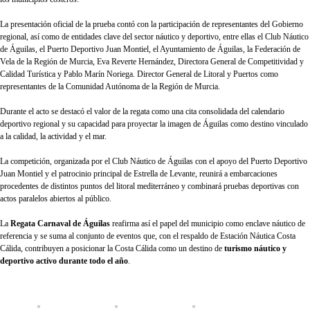
La presentación oficial de la prueba contó con la participación de representantes del Gobierno
regional, así como de entidades clave del sector náutico y deportivo, entre ellas el Club Náutico
de Águilas, el Puerto Deportivo Juan Montiel, el Ayuntamiento de Águilas, la Federación de
Vela de la Región de Murcia, Eva Reverte Hernández, Directora General de Competitividad y
Calidad Turística y Pablo Marín Noriega. Director General de Litoral y Puertos como
representantes de la Comunidad Autónoma de la Región de Murcia.
Durante el acto se destacó el valor de la regata como una cita consolidada del calendario
deportivo regional y su capacidad para proyectar la imagen de Águilas como destino vinculado
a la calidad, la actividad y el mar.
La competición, organizada por el Club Náutico de Águilas con el apoyo del Puerto Deportivo
Juan Montiel y el patrocinio principal de Estrella de Levante, reunirá a embarcaciones
procedentes de distintos puntos del litoral mediterráneo y combinará pruebas deportivas con
actos paralelos abiertos al público.
La
Regata Carnaval de Águilas
reafirma así el papel del municipio como enclave náutico de
referencia y se suma al conjunto de eventos que, con el respaldo de Estación Náutica Costa
Cálida, contribuyen a posicionar la Costa Cálida como un destino de
turismo náutico y
deportivo activo durante todo el año
.