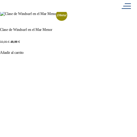
Mostrando el único resultado
¡Oferta!
Clase de Windsurf en el Mar Menor
50,00
€
40,00
€
Añadir al carrito
Únete a nosotros