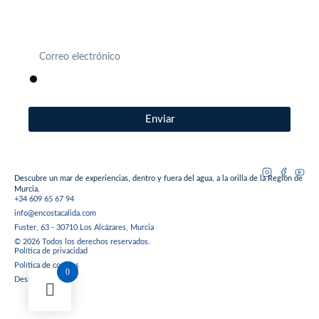
Actividades, eventos, novedades… Descubre antes que
nadie todo lo que se mueve en Estación Náutica Costa
Cálida.
He leído, entiendo y acepto la
política de privacidad
.
Enviar
Descubre un mar de experiencias, dentro y fuera del agua, a la orilla de la Región de
Murcia.
+34 609 65 67 94
info@encostacalida.com
Fuster, 63 - 30710 Los Alcázares, Murcia
© 2026 Todos los derechos reservados.
Política de privacidad
Política de cookies
0
Desistimiento