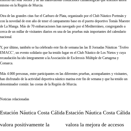
entorno del Mar Menor y de las maravillosas condiciones climatológicas que tenemos ahora
mismo en la Región de Murcia.
Otra de las grandes citas fue el Carburo de Plata, organizado por el Club Náutico Portmán y
con la novedad de este año de tener el campamento base en el puerto deportivo Tomás Maestre
de La Manga. Más de 70 embarcaciones han navegado por el Mediterráneo, congregando a
cerca de un millar de visitantes diarios en una de las pruebas más importantes del calendario
nacional.
Y, por último, también se ha celebrado este fin de semana las las II Jornadas Náuticas ‘Trofeo
EMACC’, un evento solidario que ha tenido lugar en el Club Náutico de Los Nietos y cuya
recaudación ha ido íntegramente a la Asociación de Esclerosis Múltiple de Cartagena y
Comarca.
Más 4.000 personas, entre participantes en las diferentes pruebas, acompañantes y visitantes,
han disfrutado de la actividad deportiva náutico marina este fin de semana y que ha tenido un
denominador común: las costas de la Región de Murcia.
Noticias relacionadas
Estación Náutica Costa Cálida
Estación Náutica Costa Cálida
valora positivamente la
valora la mejora de accesos