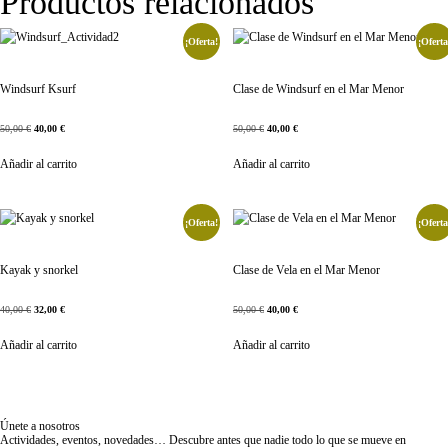
Productos relacionados
¡Oferta!
¡Oferta
Windsurf Ksurf
Clase de Windsurf en el Mar Menor
50,00
€
40,00
€
50,00
€
40,00
€
Añadir al carrito
Añadir al carrito
¡Oferta!
¡Oferta
Kayak y snorkel
Clase de Vela en el Mar Menor
40,00
€
32,00
€
50,00
€
40,00
€
Añadir al carrito
Añadir al carrito
Únete a nosotros
Actividades, eventos, novedades… Descubre antes que nadie todo lo que se mueve en