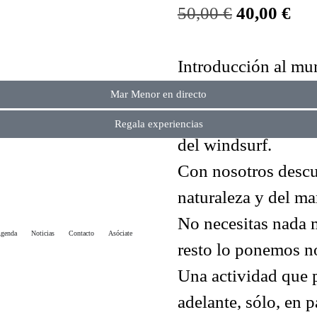
50,00
€
40,00
€
Introducción al mu
windsurf en el mejo
Mar Menor en directo
Menor, donde apren
Regala experiencias
del windsurf.
Con nosotros descub
naturaleza y del ma
No necesitas nada 
genda
Noticias
Contacto
Asóciate
resto lo ponemos n
Una actividad que p
adelante, sólo, en p