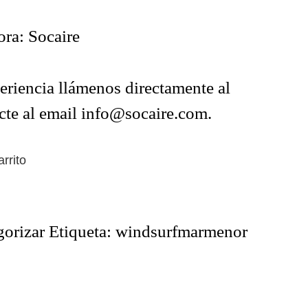
ra: Socaire
periencia llámenos directamente al
te al email
info@socaire.com
.
arrito
gorizar
Etiqueta:
windsurfmarmenor