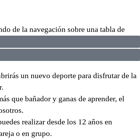
ndo de la navegación sobre una tabla de
r entorno y las mejores condiciones, el Mar
derás la terminología y maniobras básicas
rirás un nuevo deporte para disfrutar de la
r.
más que bañador y ganas de aprender, el
osotros.
uedes realizar desde los 12 años en
areja o en grupo.