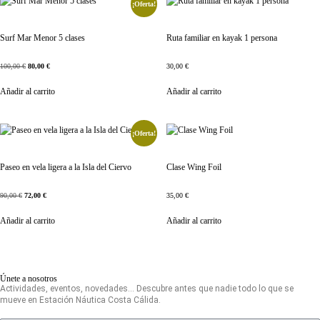
¡Oferta!
Surf Mar Menor 5 clases
Ruta familiar en kayak 1 persona
100,00
€
80,00
€
30,00
€
Añadir al carrito
Añadir al carrito
¡Oferta!
Paseo en vela ligera a la Isla del Ciervo
Clase Wing Foil
90,00
€
72,00
€
35,00
€
Añadir al carrito
Añadir al carrito
Únete a nosotros
Actividades, eventos, novedades… Descubre antes que nadie todo lo que se
mueve en Estación Náutica Costa Cálida.