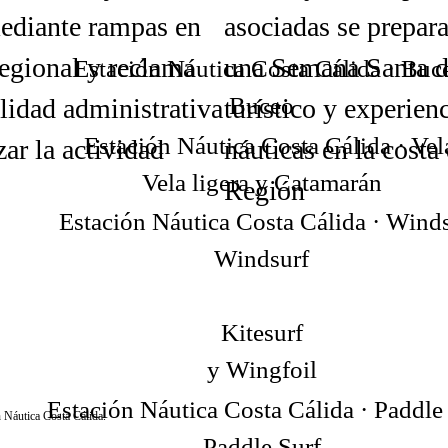
ediante rampas en
asociadas se prepar
 regional y reclama
una Semana Santa d
Buceo
lidad administrativa
turístico y experien
zar la actividad
náuticas en la costa 
Vela ligera y Catamarán
Región
Windsurf
Kitesurf
y Wingfoil
 Náutica Costa Cálida.
Paddle Surf