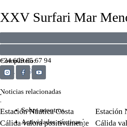
XXV Surfari Mar Menor
lunes, 7 octubre 2024
+34 609 65 67 94
Compártelo:
Noticias relacionadas
Sobre nosotros
Estación Náutica Costa
Estación 
Actividades náuticas
Cálida valora positivamente
Cálida va