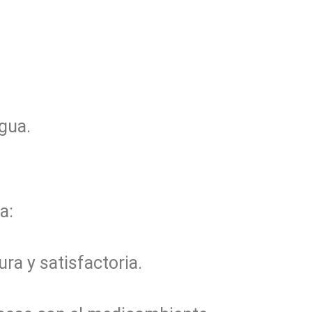
agua.
a:
ra y satisfactoria.