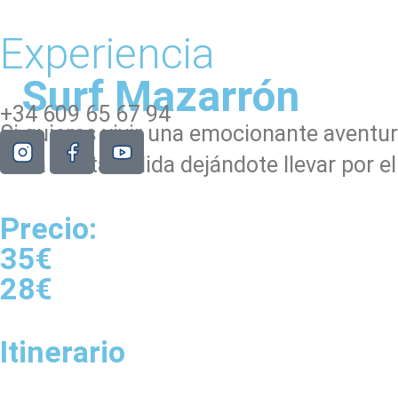
Experiencia
Surf Mazarrón
+34 609 65 67 94
Si quieres vivir una emocionante aventura
de la Costa Cálida dejándote llevar por e
Precio:
35€
28€
Itinerario