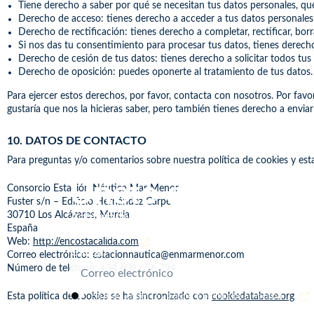
Tiene derecho a saber por qué se necesitan tus datos personales, q
Derecho de acceso: tienes derecho a acceder a tus datos personal
Derecho de rectificación: tienes derecho a completar, rectificar, bo
Si nos das tu consentimiento para procesar tus datos, tienes derech
Derecho de cesión de tus datos: tienes derecho a solicitar todos tus 
Derecho de oposición: puedes oponerte al tratamiento de tus datos.
Para ejercer estos derechos, por favor, contacta con nosotros. Por favor
gustaría que nos la hicieras saber, pero también tienes derecho a enviar
10. DATOS DE CONTACTO
Para preguntas y/o comentarios sobre nuestra política de cookies y est
Únete a nosotro
Consorcio Estación Náutica Mar Menor
Fuster s/n – Edificio Hernández Carpe
30710 Los Alcázares, Murcia
Actividades, eventos, novedades… Descubr
España
nadie todo lo que se mueve en Estación Ná
Web:
http://encostacalida.com
Cálida.
Correo electrónico:
estacionnautica@
enmarmenor.com
Número de teléfono: +34 609 656 794
Esta política de cookies se ha sincronizado con
He leído, entiendo y acepto la
política de privacidad
cookiedatabase.org
.