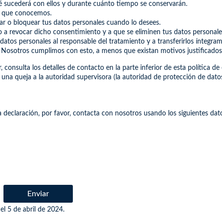
ué sucederá con ellos y durante cuánto tiempo se conservarán.
es que conocemos.
rrar o bloquear tus datos personales cuando lo desees.
o a revocar dicho consentimiento y a que se eliminen tus datos personale
datos personales al responsable del tratamiento y a transferirlos íntegra
 Nosotros cumplimos con esto, a menos que existan motivos justificados
, consulta los detalles de contacto en la parte inferior de esta política 
 una queja a la autoridad supervisora (la autoridad de protección de datos
a declaración, por favor, contacta con nosotros usando los siguientes dat
s
e antes que
utica Costa
Enviar
el 5 de abril de 2024.