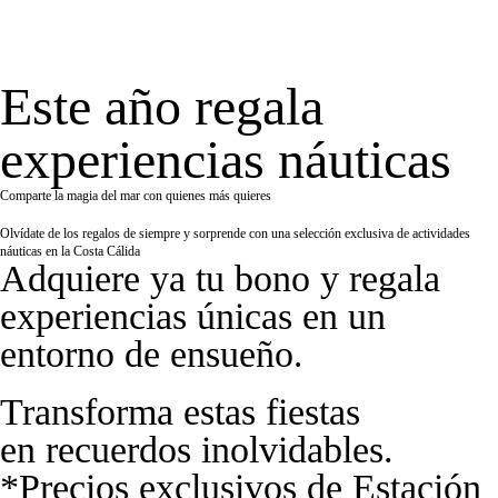
Este año regala
experiencias náuticas
Comparte la magia del mar con quienes más quieres
Olvídate de los regalos de siempre y sorprende con una selección exclusiva de actividades
náuticas en la Costa Cálida
Adquiere ya tu bono y regala
experiencias únicas en un
entorno de ensueño.
Transforma estas fiestas
en recuerdos inolvidables.
*Precios exclusivos de Estación