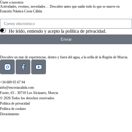
Únete a nosotros
Actividades, eventos, novedades… Descubre antes que nadie todo lo que se mueve en
Estación Náutica Costa Cálida.
He leído, entiendo y acepto la
política de privacidad
.
Enviar
Descubre un mar de experiencias, dentro y fuera del agua, a la orilla de la Región de Murcia.
+34 609 65 67 94
info@encostacalida.com
Fuster, 63 - 30710 Los Alcázares, Murcia
© 2026 Todos los derechos reservados.
Política de privacidad
Política de cookies
Desistimiento