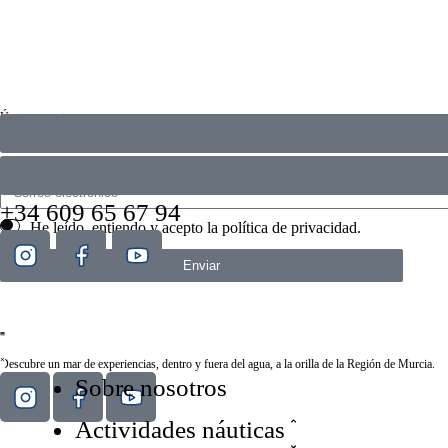
Únete a nosotros
Actividades, eventos, novedades… Descubre antes que nadie todo lo que se mueve en Estación
+34 609 65 67 94
He leído, entiendo y acepto la
política de privacidad
.
Enviar
Descubre un mar de experiencias, dentro y fuera del agua, a la orilla de la Región de Murcia.
Sobre nosotros
Actividades náuticas