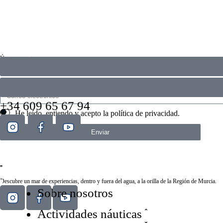
Únete a nosotros
Actividades, eventos, novedades… Descubre antes que nadie todo lo que se mueve en Estación
+34 609 65 67 94
He leído, entiendo y acepto la
política de privacidad
.
Enviar
Descubre un mar de experiencias, dentro y fuera del agua, a la orilla de la Región de Murcia.
Sobre nosotros
Actividades náuticas