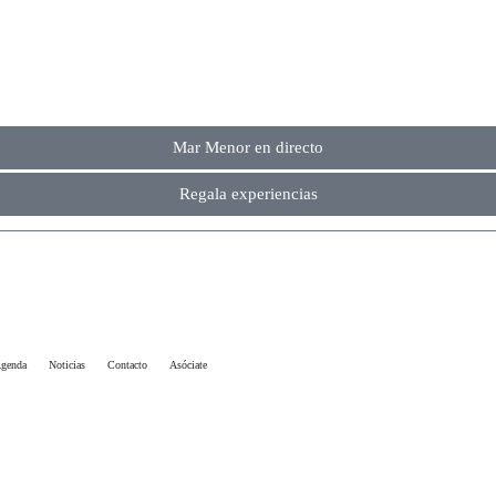
 Náutica Costa Cálida.
Mar Menor en directo
Regala experiencias
genda
Noticias
Contacto
Asóciate