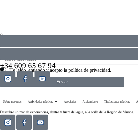
Únete a nosotros
Actividades, eventos, novedades… Descubre antes que nadie todo lo que se mueve en Estación
+34 609 65 67 94
He leído, entiendo y acepto la
política de privacidad
.
Enviar
Sobre nosotros
Actividades náuticas
Asociados
Alojamiento
Titulaciones náuticas
A
Descubre un mar de experiencias, dentro y fuera del agua, a la orilla de la Región de Murcia.