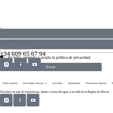
Únete a nosotros
Actividades, eventos, novedades… Descubre antes que nadie todo lo que se mueve en Estación
+34 609 65 67 94
He leído, entiendo y acepto la
política de privacidad
.
Enviar
Sobre nosotros
Actividades náuticas
Asociados
Alojamiento
Titulaciones náuticas
A
Descubre un mar de experiencias, dentro y fuera del agua, a la orilla de la Región de Murcia.