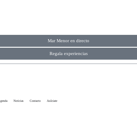
 Náutica Costa Cálida.
Mar Menor en directo
Regala experiencias
genda
Noticias
Contacto
Asóciate