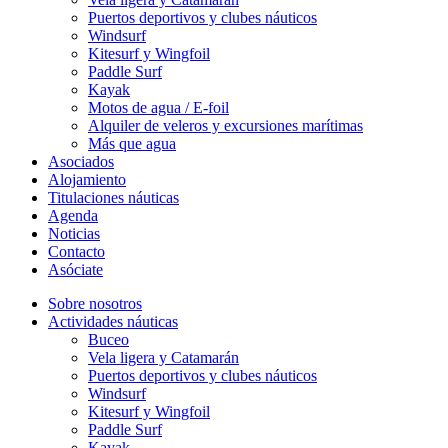
Puertos deportivos y clubes náuticos
Windsurf
Kitesurf y Wingfoil
Paddle Surf
Kayak
Motos de agua / E-foil
Alquiler de veleros y excursiones marítimas
Más que agua
Asociados
Alojamiento
Titulaciones náuticas
Agenda
Noticias
Contacto
Asóciate
Sobre nosotros
Actividades náuticas
Buceo
Vela ligera y Catamarán
Puertos deportivos y clubes náuticos
Windsurf
Kitesurf y Wingfoil
Paddle Surf
Kayak