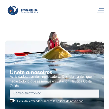
Únete a nosotros
Actividades, eventos, novedades… Descubre antes que
nadie todo lo que se mueve en Estación Náutica Costa
Cálida.
He leído, entiendo y acepto la
política de privacidad
.