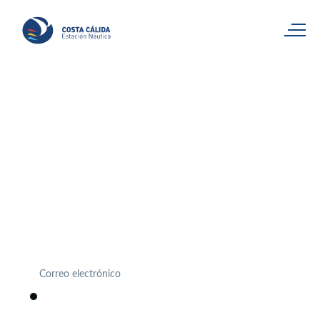
Únete a nosotros
Actividades, eventos, novedades… Descubre antes que
nadie todo lo que se mueve en Estación Náutica Costa
Cálida.
He leído, entiendo y acepto la
política de privacidad
.