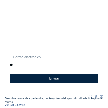
Únete a nosotros
Actividades, eventos, novedades… Descubre antes que
nadie todo lo que se mueve en Estación Náutica Costa
Cálida.
He leído, entiendo y acepto la
política de privacidad
.
Enviar
Descubre un mar de experiencias, dentro y fuera del agua, a la orilla de la Región de
Murcia.
+34 609 65 67 94