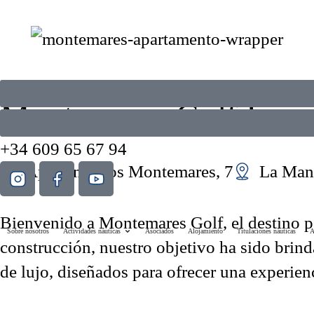
Montemares Golf Luxu
+34 609 65 67 94
Apartamentos Montemares, 7
La Man
Bienvenido a Montemares Golf, el destino p
Sobre nosotros
Actividades náuticas
Asociados
Alojamiento
Titulaciones náuticas
A
construcción, nuestro objetivo ha sido brind
de lujo, diseñados para ofrecer una experien