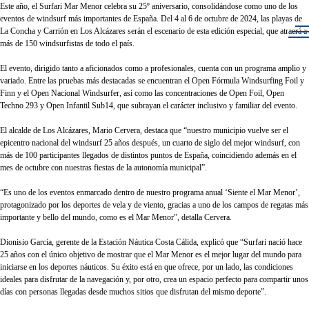
Este año, el Surfari Mar Menor celebra su 25º aniversario, consolidándose como uno de los
eventos de windsurf más importantes de España. Del 4 al 6 de octubre de 2024, las playas de
La Concha y Carrión en Los Alcázares serán el escenario de esta edición especial, que atraerá a
más de 150 windsurfistas de todo el país.
El evento, dirigido tanto a aficionados como a profesionales, cuenta con un programa amplio y
variado. Entre las pruebas más destacadas se encuentran el Open Fórmula Windsurfing Foil y
Finn y el Open Nacional Windsurfer, así como las concentraciones de Open Foil, Open
Techno 293 y Open Infantil Sub14, que subrayan el carácter inclusivo y familiar del evento.
El alcalde de Los Alcázares, Mario Cervera, destaca que “nuestro municipio vuelve ser el
epicentro nacional del windsurf 25 años después, un cuarto de siglo del mejor windsurf, con
más de 100 participantes llegados de distintos puntos de España, coincidiendo además en el
mes de octubre con nuestras fiestas de la autonomía municipal”.
“Es uno de los eventos enmarcado dentro de nuestro programa anual ‘Siente el Mar Menor’,
protagonizado por los deportes de vela y de viento, gracias a uno de los campos de regatas más
importante y bello del mundo, como es el Mar Menor”, detalla Cervera.
Dionisio García, gerente de la Estación Náutica Costa Cálida, explicó que “Surfari nació hace
25 años con el único objetivo de mostrar que el Mar Menor es el mejor lugar del mundo para
iniciarse en los deportes náuticos. Su éxito está en que ofrece, por un lado, las condiciones
ideales para disfrutar de la navegación y, por otro, crea un espacio perfecto para compartir unos
días con personas llegadas desde muchos sitios que disfrutan del mismo deporte”.