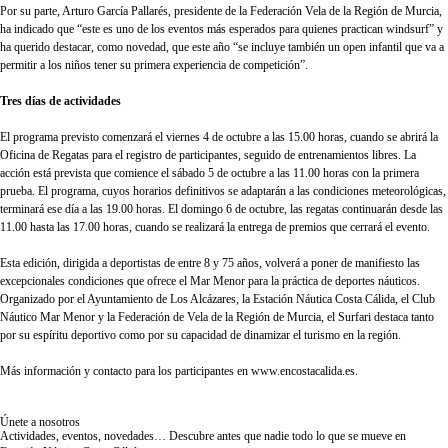
Por su parte, Arturo García Pallarés, presidente de la Federación Vela de la Región de Murcia,
ha indicado que “este es uno de los eventos más esperados para quienes practican windsurf” y
ha querido destacar, como novedad, que este año “se incluye también un open infantil que va a
permitir a los niños tener su primera experiencia de competición”.
Tres días de actividades
El programa previsto comenzará el viernes 4 de octubre a las 15.00 horas, cuando se abrirá la
Oficina de Regatas para el registro de participantes, seguido de entrenamientos libres. La
acción está prevista que comience el sábado 5 de octubre a las 11.00 horas con la primera
prueba. El programa, cuyos horarios definitivos se adaptarán a las condiciones meteorológicas,
terminará ese día a las 19.00 horas. El domingo 6 de octubre, las regatas continuarán desde las
11.00 hasta las 17.00 horas, cuando se realizará la entrega de premios que cerrará el evento.
Esta edición, dirigida a deportistas de entre 8 y 75 años, volverá a poner de manifiesto las
excepcionales condiciones que ofrece el Mar Menor para la práctica de deportes náuticos.
Organizado por el Ayuntamiento de Los Alcázares, la Estación Náutica Costa Cálida, el Club
Náutico Mar Menor y la Federación de Vela de la Región de Murcia, el Surfari destaca tanto
por su espíritu deportivo como por su capacidad de dinamizar el turismo en la región.
Más información y contacto para los participantes en
www.encostacalida.es
.
Únete a nosotros
Actividades, eventos, novedades… Descubre antes que nadie todo lo que se mueve en