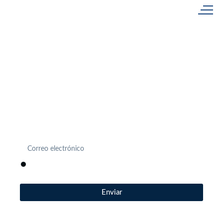
Únete a nosotros
Actividades, eventos, novedades… Descubre antes que
nadie todo lo que se mueve en Estación Náutica Costa
Cálida.
He leído, entiendo y acepto la
política de privacidad
.
Enviar