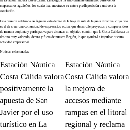
de Estación Náutica Costa Cálida. La acogida ha sido bastante buena por parte de los
empresarios aguileños, los cuales han mostrado su entera predisposición a unirse a la
asociación.
Esta reunión celebrada en Águilas está dentro de la hoja de ruta de la junta directiva, cuyo reto
es el de crear una comunidad de empresarios activa, que desarrolle proyectos y comparta ideas
de manera conjunta y participativa para alcanzar un objetivo común: que la Costa Cálida sea un
destino muy valorado, dentro y fuera de nuestra Región, lo que ayudará a impulsar nuestra
actividad empresarial.
Noticias relacionadas
Estación Náutica
Estación Náutica
Costa Cálida valora
Costa Cálida valora
positivamente la
la mejora de
apuesta de San
accesos mediante
Javier por el uso
rampas en el litoral
turístico en La
regional y reclama