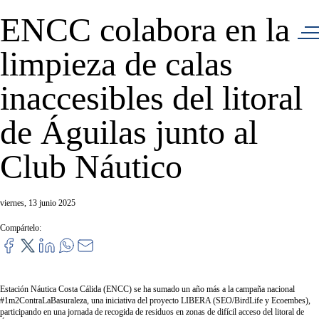
ENCC colabora en la
limpieza de calas
inaccesibles del litoral
de Águilas junto al
Club Náutico
viernes, 13 junio 2025
Compártelo:
Estación Náutica Costa Cálida (ENCC) se ha sumado un año más a la campaña nacional
#1m2ContraLaBasuraleza, una iniciativa del proyecto LIBERA (SEO/BirdLife y Ecoembes),
participando en una jornada de recogida de residuos en zonas de difícil acceso del litoral de