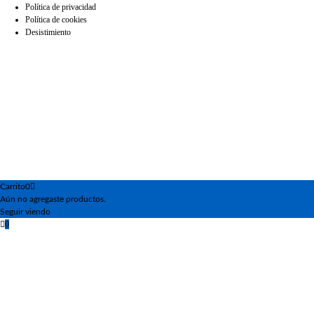
Política de privacidad
Política de cookies
Desistimiento
Carrito
0
Aún no agregaste productos.
Seguir viendo
0