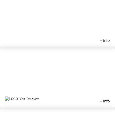
Kalima Charter
+ info
Escuela de Vela Dos Mares Wind
+ info