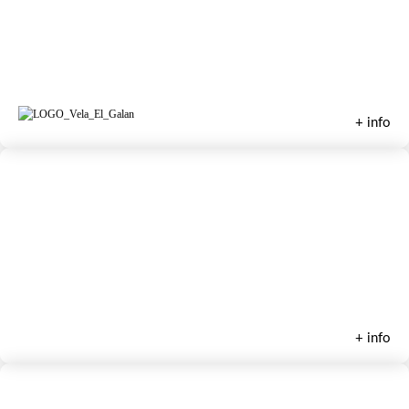
Escuela de Vela El Galán
+ info
Manga Surf
+ info