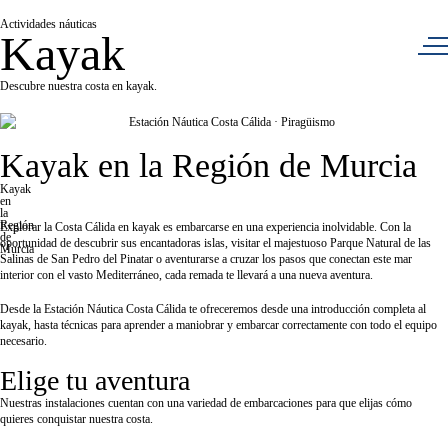
Actividades náuticas
Kayak
Descubre nuestra costa en kayak.
Kayak en la Región de Murcia
Kayak
en
la
Región
Explorar la Costa Cálida en kayak es embarcarse en una experiencia inolvidable. Con la
de
oportunidad de descubrir sus encantadoras islas, visitar el majestuoso Parque Natural de las
Murcia
Salinas de San Pedro del Pinatar o aventurarse a cruzar los pasos que conectan este mar
interior con el vasto Mediterráneo, cada remada te llevará a una nueva aventura.
Desde la Estación Náutica Costa Cálida te ofreceremos desde una introducción completa al
kayak, hasta técnicas para aprender a maniobrar y embarcar correctamente con todo el equipo
necesario.
Elige tu aventura
Nuestras instalaciones cuentan con una variedad de embarcaciones para que elijas cómo
quieres conquistar nuestra costa.