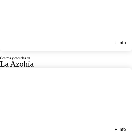
Demarfly
+ info
Centros y escuelas en
La Azohía
Mola Mola Kayak
+ info